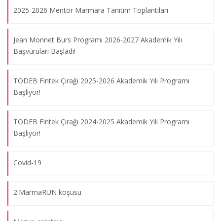
2025-2026 Mentor Marmara Tanıtım Toplantıları
Jean Monnet Burs Programı 2026-2027 Akademik Yılı
Başvuruları Başladı!
TÖDEB Fintek Çırağı 2025-2026 Akademik Yılı Programı
Başlıyor!
Geleneksel "Marmaralı" Kahvaltısı
28.11.2025
TÖDEB Fintek Çırağı 2024-2025 Akademik Yılı Programı
Başlıyor!
Mentorlar Birbirini Tanıyor
13.05.2025
Covid-19
Mentor-Marmara Kahvaltısı
2.MarmaRUN koşusu
06.04.2025