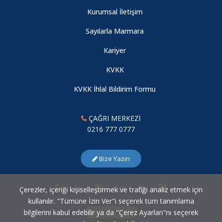
Jean Monnet Burs Programı 2026-2027 Akademik Yılı
Kurumsal İletişim
Başvuruları Başladı!
Sayılarla Marmara
TÖDEB Fintek Çırağı 2025-2026 Akademik Yılı Programı
Kariyer
Başlıyor!
KVKK
TÖDEB Fintek Çırağı 2024-2025 Akademik Yılı Programı
KVKK İhlal Bildirim Formu
Başlıyor!
ÇAĞRI MERKEZİ
Covid-19
0216 777 0777
2.MarmaRUN koşusu
Bize Yazın
Çerezler, içeriği kişiselleştirmek ve trafiği analiz etmek için
kullanılır. "Tümüne İzin Ver"i seçerek tüm tanımlama
bilgilerini kabul edebilir ya da "Çerez Ayarları"nı seçerek
Çerez Ayarları