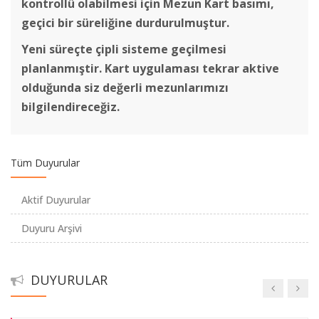
kontrollü olabilmesi için Mezun Kart basımı,
geçici bir süreliğine durdurulmuştur.
Yeni süreçte çipli sisteme geçilmesi
planlanmıştir. Kart uygulaması t
ekrar aktive
Konser
olduğunda siz değerli mezunlarımızı
bilgilendireceğiz.
Kişisel verilerin korunması
Tüm Duyurular
Mezunlarımızla Bahar
Aktif Duyurular
Mentor- Mentee projesi
Duyuru Arşivi
1993 yılı mezunu Eczacılarımızın 25. yılı töreni
DUYURULAR
135. Kuruluş Yıldönümü Töreni