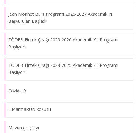
Jean Monnet Burs Programı 2026-2027 Akademik Yılı
Başvuruları Başladı!
TÖDEB Fintek Çırağı 2025-2026 Akademik Yılı Programı
Başlıyor!
Geleneksel "Marmaralı" Kahvaltısı
28.11.2025
TÖDEB Fintek Çırağı 2024-2025 Akademik Yılı Programı
Başlıyor!
Mentorlar Birbirini Tanıyor
13.05.2025
Covid-19
Mentor-Marmara Kahvaltısı
2.MarmaRUN koşusu
06.04.2025
Mezun çalıştayı