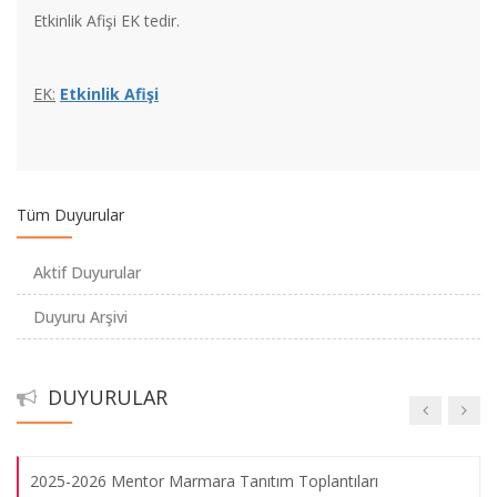
Etkinlik Afişi EK tedir.
Konser
EK:
Etkinlik Afişi
Kişisel verilerin korunması
Tüm Duyurular
Mezunlarımızla Bahar
Aktif Duyurular
Mentor- Mentee projesi
Duyuru Arşivi
1993 yılı mezunu Eczacılarımızın 25. yılı töreni
DUYURULAR
135. Kuruluş Yıldönümü Töreni
2025-2026 Mentor Marmara Tanıtım Toplantıları