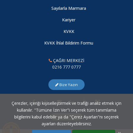
Sayılarla Marmara
TÖDEB Fintek Çırağı 2025-2026 Akademik Yılı Programı
Kariyer
Başlıyor!
KVKK
TÖDEB Fintek Çırağı 2024-2025 Akademik Yılı Programı
KVKK İhlal Bildirim Formu
Başlıyor!
ÇAĞRI MERKEZİ
Covid-19
0216 777 0777
2.MarmaRUN koşusu
Bize Yazın
Çerezler, içeriği kişiselleştirmek ve trafiği analiz etmek için
kullanılır. "Tümüne İzin Ver"i seçerek tüm tanımlama
bilgilerini kabul edebilir ya da "Çerez Ayarları"nı seçerek
Çerez Ayarları
ayarları düzenleyebilirsiniz.